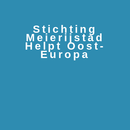
Stichting
Meierijstad
Helpt Oost-
Europa