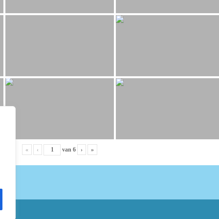
«
‹
van
6
›
»